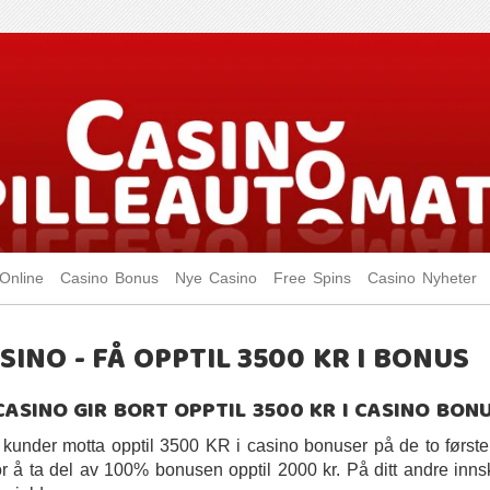
Online
Casino Bonus
Nye Casino
Free Spins
Casino Nyheter
INO - FÅ OPPTIL 3500 KR I BONUS
ASINO GIR BORT OPPTIL 3500 KR I CASINO BON
kunder motta opptil 3500 KR i casino bonuser på de to først
for å ta del av 100% bonusen opptil 2000 kr. På ditt andre in