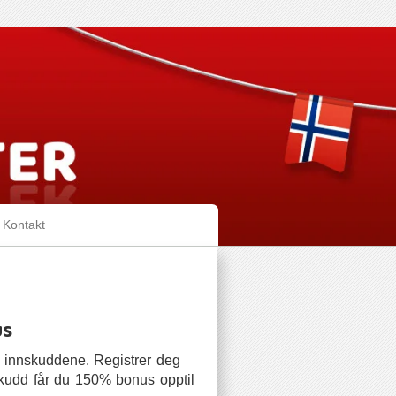
Kontakt
US
e innskuddene. Registrer deg
nskudd får du 150% bonus opptil