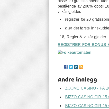
disse 20 gratisspinnene ute
bestående av 200% opptil 10
vilkår gjelder.
registrer for 20 gratissp
gjør det første innskudd
+18, Regler & vilkår gjelder
REGISTRER FOR BONUS 
Andre innlegg
ZOOME CASINO - FÅ 2
BIZZO CASINO GIR 15
BIZZO CASINO GIR 1