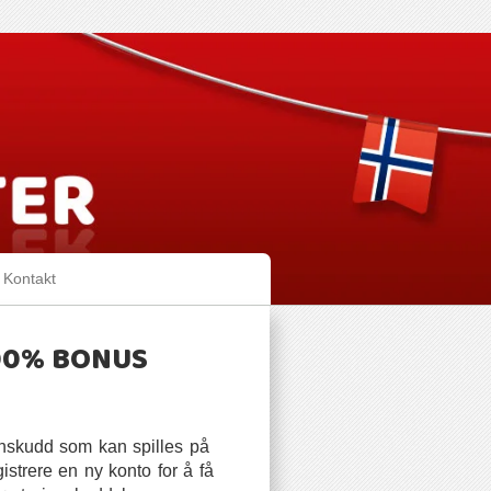
Kontakt
200% BONUS
innskudd som kan spilles på
istrere en ny konto for å få