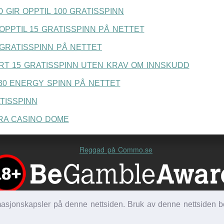
 GIR OPPTIL 100 GRATISSPINN
OPPTIL 15 GRATISSPINN PÅ NETTET
 GRATISSPINN PÅ NETTET
ORT 15 GRATISSPINN UTEN KRAV OM INNSKUDD
30 ENERGY SPINN PÅ NETTET
TISSPINN
FRA CASINO DOME
eservert.
18+. Bare ny kunder, Spill ansvarlig
Hjelpelinjen.no.
. |
Cook
asjonskapsler på denne nettsiden. Bruk av denne nettsiden bet