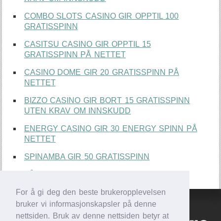
COMBO SLOTS CASINO GIR OPPTIL 100
GRATISSPINN
CASITSU CASINO GIR OPPTIL 15
GRATISSPINN PÅ NETTET
CASINO DOME GIR 20 GRATISSPINN PÅ
NETTET
BIZZO CASINO GIR BORT 15 GRATISSPINN
UTEN KRAV OM INNSKUDD
ENERGY CASINO GIR 30 ENERGY SPINN PÅ
NETTET
SPINAMBA GIR 50 GRATISSPINN
FÅ 20 GRATISSPINN FRA CASINO DOME
For å gi deg den beste brukeropplevelsen
bruker vi informasjonskapsler på denne
nettsiden. Bruk av denne nettsiden betyr at