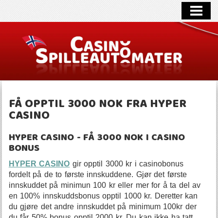
CASINO ONLINE
CASINO BONUS
NYE CASINO
FREE SPINS
CASINO NYHETER
FÅ OPPTIL 3000 NOK FRA HYPER
CASINO
KONTAKT
HYPER CASINO - FÅ 3000 NOK I CASINO
BONUS
HYPER CASINO
gir opptil 3000 kr i casinobonus
fordelt på de to første innskuddene. Gjør det første
innskuddet på minimun 100 kr eller mer for å ta del av
en 100% innskuddsbonus opptil 1000 kr. Deretter kan
du gjøre det andre innskuddet på minimum 100kr der
du får 50% bonus opptil 2000 kr. Du kan ikke ha tatt