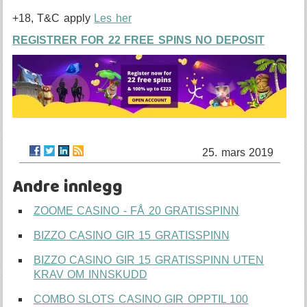
+18, T&C apply
Les her
REGISTRER FOR 22 FREE SPINS NO DEPOSIT
25. mars 2019
Andre innlegg
ZOOME CASINO - FÅ 20 GRATISSPINN
BIZZO CASINO GIR 15 GRATISSPINN
BIZZO CASINO GIR 15 GRATISSPINN UTEN
KRAV OM INNSKUDD
COMBO SLOTS CASINO GIR OPPTIL 100