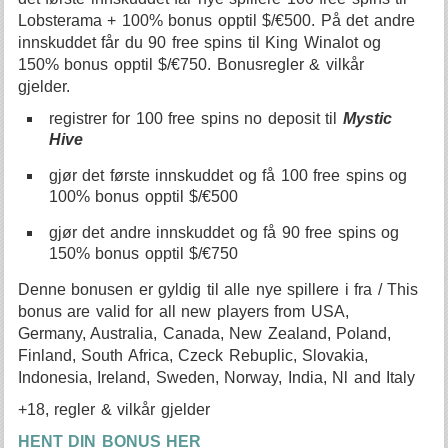
Lobsterama
+ 100% bonus opptil $/€500. På det andre
innskuddet får du 90 free spins til King Winalot og
150% bonus opptil $/€750. Bonusregler & vilkår
gjelder.
registrer for 100 free spins no deposit til
Mystic
Hive
gjør det første innskuddet og få 100 free spins og
100% bonus opptil $/€500
gjør det andre innskuddet og få 90 free spins og
150% bonus opptil $/€750
Denne bonusen er gyldig til alle nye spillere i fra / This
bonus are valid for all new players from USA,
Germany, Australia, Canada, New Zealand, Poland,
Finland, South Africa, Czeck Rebuplic, Slovakia,
Indonesia, Ireland, Sweden, Norway, India, Nl and Italy
+18, regler & vilkår gjelder
HENT DIN BONUS HER