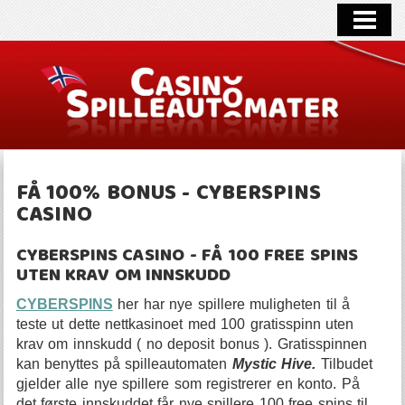
CASINO ONLINE
CASINO BONUS
NYE CASINO
FREE SPINS
CASINO NYHETER
FÅ 100% BONUS - CYBERSPINS
CASINO
KONTAKT
CYBERSPINS CASINO - FÅ 100 FREE SPINS
UTEN KRAV OM INNSKUDD
CYBERSPINS
her har nye spillere muligheten til å
teste ut dette nettkasinoet med 100 gratisspinn uten
krav om innskudd ( no deposit bonus ). Gratisspinnen
kan benyttes på spilleautomaten
Mystic Hive.
Tilbudet
gjelder alle nye spillere som registrerer en konto. På
det første innskuddet får nye spillere 100 free spins til