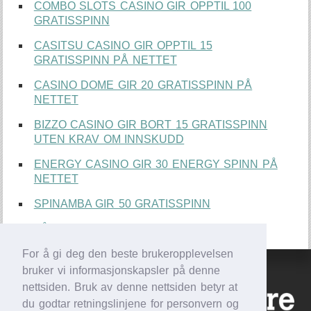
COMBO SLOTS CASINO GIR OPPTIL 100
GRATISSPINN
CASITSU CASINO GIR OPPTIL 15
GRATISSPINN PÅ NETTET
CASINO DOME GIR 20 GRATISSPINN PÅ
NETTET
BIZZO CASINO GIR BORT 15 GRATISSPINN
UTEN KRAV OM INNSKUDD
ENERGY CASINO GIR 30 ENERGY SPINN PÅ
NETTET
SPINAMBA GIR 50 GRATISSPINN
FÅ 20 GRATISSPINN FRA CASINO DOME
For å gi deg den beste brukeropplevelsen
bruker vi informasjonskapsler på denne
nettsiden. Bruk av denne nettsiden betyr at
du godtar retningslinjene for personvern og