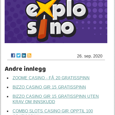
26. sep. 2020
Andre innlegg
ZOOME CASINO - FÅ 20 GRATISSPINN
BIZZO CASINO GIR 15 GRATISSPINN
BIZZO CASINO GIR 15 GRATISSPINN UTEN
KRAV OM INNSKUDD
COMBO SLOTS CASINO GIR OPPTIL 100