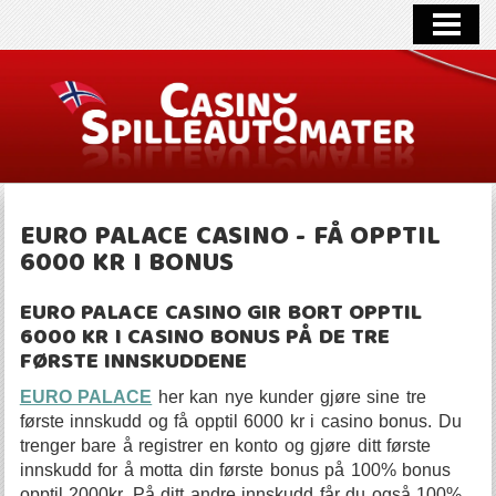
CASINO ONLINE
CASINO BONUS
NYE CASINO
FREE SPINS
CASINO NYHETER
EURO PALACE CASINO - FÅ OPPTIL
6000 KR I BONUS
KONTAKT
EURO PALACE CASINO GIR BORT OPPTIL
6000 KR I CASINO BONUS PÅ DE TRE
FØRSTE INNSKUDDENE
EURO PALACE
her kan nye kunder gjøre sine tre
første innskudd og få opptil 6000 kr i casino bonus. Du
trenger bare å registrer en konto og gjøre ditt første
innskudd for å motta din første bonus på 100% bonus
opptil 2000kr. På ditt andre innskudd får du også 100%