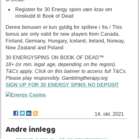
Registrer for 30 Energy spinn uten krav om
innskudd til Book of Dead
Denne bonusen er kun gyldig for spillere i fra / This
bonus are only valid for new players from Canada,
Finland, Germany, Hungary, Iceland, Ireland, Norway,
New Zealand and Poland
30 ENERGYSPINS ON BOOK OF DEAD™
18+ (or min. legal age, depending on the region).
T&Cs apply. Click on this banner to access full T&Cs.
Please play responsibly. Gamblingtherapy.org
SIGN UP FOR 30 ENERGY SPINS NO DEPOSIT
14. okt. 2021
Andre innlegg