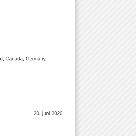
and, Canada, Germany,
20. juni 2020