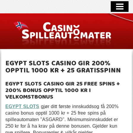
CASINO ONLINE
CASINO BONUS
NYE CASINO
FREE SPINS
CASINO NYHETER
EGYPT SLOTS CASINO GIR 200%
OPPTIL 1000 KR + 25 GRATISSPINN
KONTAKT
EGYPT SLOTS CASINO GIR 25 FREE SPINS +
200% BONUS OPPTIL 1000 KR I
VELKOMSTBONUS
EGYPT SLOTS
gjør ditt første innskuddsog få 200%
casino bonus opptil 1000 kr + 25 free spins på
spilleautomaten "ASGARD". Minimumsinnskuddet er
250 kr for å ha krav på denne bonusen. Gjelder kun
nye spillere. Bonusregler & vilkår gjelder.