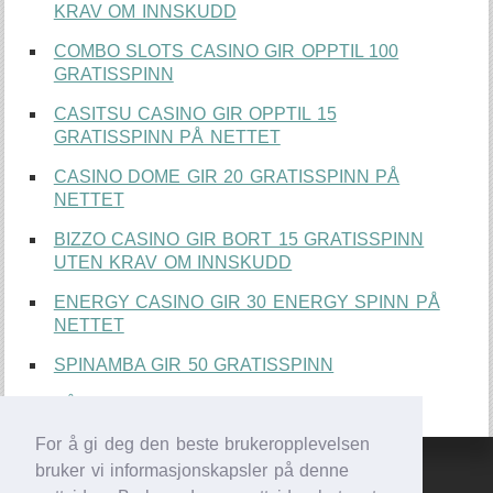
KRAV OM INNSKUDD
COMBO SLOTS CASINO GIR OPPTIL 100
GRATISSPINN
CASITSU CASINO GIR OPPTIL 15
GRATISSPINN PÅ NETTET
CASINO DOME GIR 20 GRATISSPINN PÅ
NETTET
BIZZO CASINO GIR BORT 15 GRATISSPINN
UTEN KRAV OM INNSKUDD
ENERGY CASINO GIR 30 ENERGY SPINN PÅ
NETTET
SPINAMBA GIR 50 GRATISSPINN
FÅ 20 GRATISSPINN FRA CASINO DOME
For å gi deg den beste brukeropplevelsen
bruker vi informasjonskapsler på denne