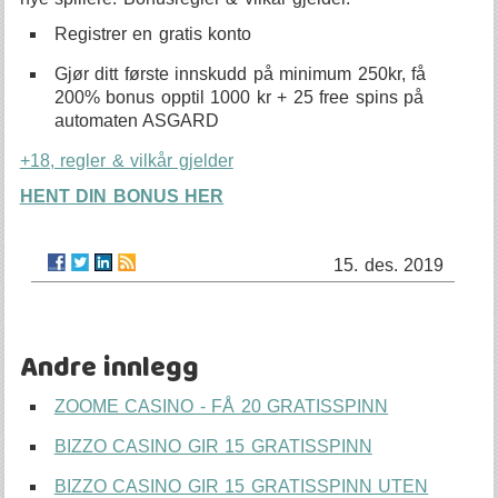
Registrer en gratis konto
Gjør ditt første innskudd på minimum 250kr, få
200% bonus opptil 1000 kr + 25 free spins på
automaten ASGARD
+18, regler & vilkår gjelder
HENT DIN BONUS HER
15. des. 2019
Andre innlegg
ZOOME CASINO - FÅ 20 GRATISSPINN
BIZZO CASINO GIR 15 GRATISSPINN
BIZZO CASINO GIR 15 GRATISSPINN UTEN