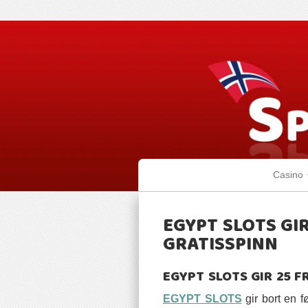
Casino 
EGYPT SLOTS GIR
GRATISSPINN
EGYPT SLOTS GIR 25 
EGYPT SLOTS
gir bort en 