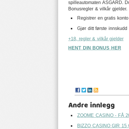
spilleautomaten ASGARD. Du 
Bonusregler & vilkår gjelder.
Registrer en gratis konto
Gjør ditt første innsku
+18, regler & vilkår gjelder
HENT DIN BONUS HER
Andre innlegg
ZOOME CASINO - FÅ 2
BIZZO CASINO GIR 15