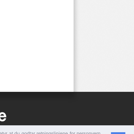
ie & Privacy Policy
|
Terms & Conditions
|
Contact us
yr at du godtar retningslinjene for personvern