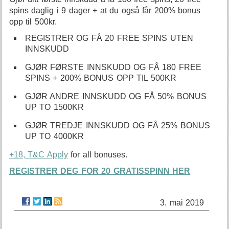
spins daglig i 9 dager + at du også får 200% bonus
opp til 500kr.
REGISTRER OG FÅ 20 FREE SPINS UTEN
INNSKUDD
GJØR FØRSTE INNSKUDD OG FÅ 180 FREE
SPINS + 200% BONUS OPP TIL 500KR
GJØR ANDRE INNSKUDD OG FÅ 50% BONUS
UP TO 1500KR
GJØR TREDJE INNSKUDD OG FÅ 25% BONUS
UP TO 4000KR
+18, T&C Apply
for all bonuses.
REGISTRER DEG FOR 20 GRATISSPINN HER
3. mai 2019