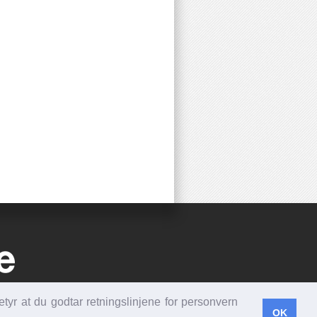
ie & Privacy Policy
|
Terms & Conditions
|
Contact us
yr at du godtar retningslinjene for personvern
OK