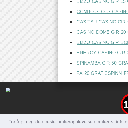
BIZZO CASINO GIR 1
COMBO SLOTS CASINO
CASITSU CASINO GIR 
CASINO DOME GIR 20
BIZZO CASINO GIR B
ENERGY CASINO GIR 
SPINAMBA GIR 50 GRA
FÅ 20 GRATISSPINN 
© 2021 Casino-spilleautomater.net. Alle rettigheter r
For å gi deg den beste brukeropplevelsen bruker vi inform