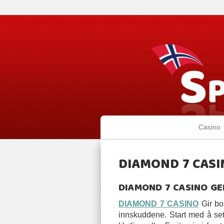
Casino 
DIAMOND 7 CASIN
DIAMOND 7 CASINO GE
DIAMOND 7 CASINO
Gir bor
innskuddene. Start med å set