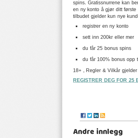
spins. Gratissnurrene kan be
en ny konto å gjør ditt førs
tilbudet gjelder kun nye kund
registrer en ny konto
sett inn 200kr eller mer
du får 25 bonus spins
du får 100% bonus opp t
18+ , Regler & Vilkår gjelder
REGISTRER DEG FOR 25 
Andre innlegg