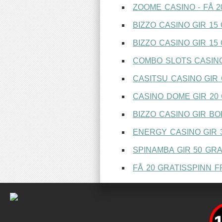
ZOOME CASINO - FÅ 2
BIZZO CASINO GIR 15
BIZZO CASINO GIR 1
COMBO SLOTS CASINO
CASITSU CASINO GIR 
CASINO DOME GIR 20
BIZZO CASINO GIR B
ENERGY CASINO GIR 
SPINAMBA GIR 50 GRA
FÅ 20 GRATISSPINN 