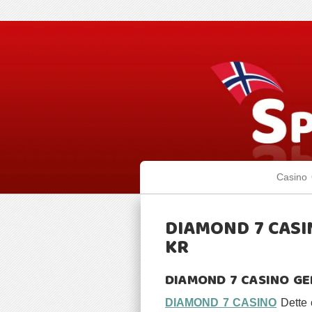
Casino 
DIAMOND 7 CASI
KR
DIAMOND 7 CASINO GE
DIAMOND 7 CASINO
Dette 