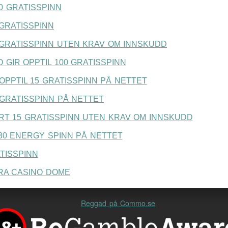
0 GRATISSPINN
 GRATISSPINN
5 GRATISSPINN UTEN KRAV OM INNSKUDD
 GIR OPPTIL 100 GRATISSPINN
OPPTIL 15 GRATISSPINN PÅ NETTET
 GRATISSPINN PÅ NETTET
ORT 15 GRATISSPINN UTEN KRAV OM INNSKUDD
30 ENERGY SPINN PÅ NETTET
TISSPINN
FRA CASINO DOME