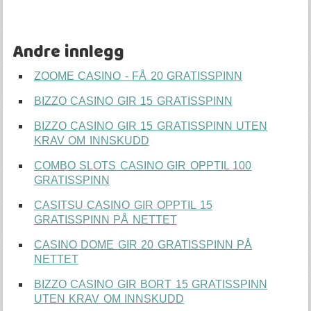
Andre innlegg
ZOOME CASINO - FÅ 20 GRATISSPINN
BIZZO CASINO GIR 15 GRATISSPINN
BIZZO CASINO GIR 15 GRATISSPINN UTEN
KRAV OM INNSKUDD
COMBO SLOTS CASINO GIR OPPTIL 100
GRATISSPINN
CASITSU CASINO GIR OPPTIL 15
GRATISSPINN PÅ NETTET
CASINO DOME GIR 20 GRATISSPINN PÅ
NETTET
BIZZO CASINO GIR BORT 15 GRATISSPINN
UTEN KRAV OM INNSKUDD