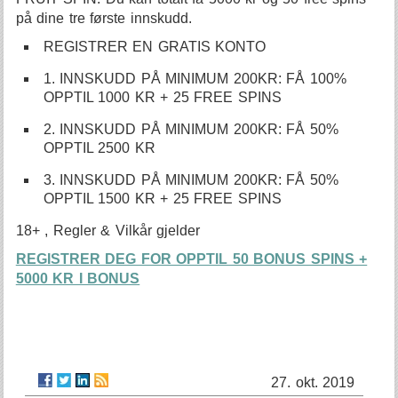
på dine tre første innskudd.
REGISTRER EN GRATIS KONTO
1. INNSKUDD PÅ MINIMUM 200KR: FÅ 100%
OPPTIL 1000 KR + 25 FREE SPINS
2. INNSKUDD PÅ MINIMUM 200KR: FÅ 50%
OPPTIL 2500 KR
3. INNSKUDD PÅ MINIMUM 200KR: FÅ 50%
OPPTIL 1500 KR + 25 FREE SPINS
18+ , Regler & Vilkår gjelder
REGISTRER DEG FOR OPPTIL 50 BONUS SPINS +
5000 KR I BONUS
27. okt. 2019