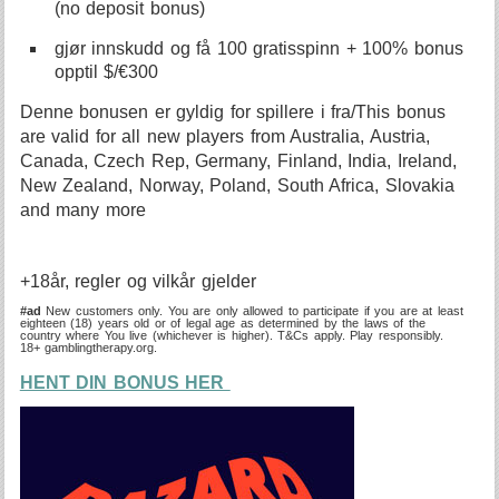
(no deposit bonus)
gjør innskudd og få 100 gratisspinn + 100% bonus
opptil $/€300
Denne bonusen er gyldig for spillere i fra/This bonus
are valid for all new players from Australia, Austria,
Canada, Czech Rep, Germany, Finland, India, Ireland,
New Zealand, Norway, Poland, South Africa, Slovakia
and many more
+18år, regler og vilkår gjelder
#ad
New customers only. You are only allowed to participate if you are at least
eighteen (18) years old or of legal age as determined by the laws of the
country where You live (whichever is higher). T&Cs apply. Play responsibly.
18+ gamblingtherapy.org.
HENT DIN BONUS HER