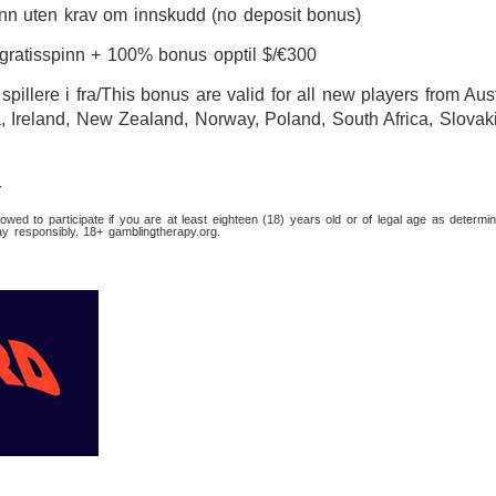
pinn uten krav om innskudd (no deposit bonus)
 gratisspinn + 100% bonus opptil $/€300
pillere i fra/This bonus are valid for all new players from Aus
a, Ireland, New Zealand, Norway, Poland, South Africa, Slov
r
wed to participate if you are at least eighteen (18) years old or of legal age as determ
ay responsibly. 18+ gamblingtherapy.org.