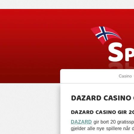
Casino 
DAZARD CASINO 
DAZARD CASINO GIR 2
DAZARD
gir bort 20 gratis
gjelder alle nye spillere når 