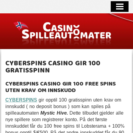
CASINO ONLINE
CASINO BONUS
NYE CASINO
FREE SPINS
CASINO NYHETER
CYBERSPINS CASINO GIR 100
GRATISSPINN
KONTAKT
CYBERSPINS CASINO GIR 100 FREE SPINS
UTEN KRAV OM INNSKUDD
CYBERSPINS
gir opptil 100 gratisspinn uten krav om
innskudd ( no deposit bonus ) som kan spiles på
spilleautomaten
Mystic Hive.
Dette tilbudet gjelder alle
nye spillere som registrerer konto. På det første
innskuddet får du 100 free spins til Lobsterama
+ 100%
bonus opptil $/€500. På det andre innskuddet får du 90