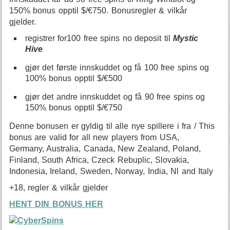
150% bonus opptil $/€750. Bonusregler & vilkår
gjelder.
registrer for100 free spins no deposit til
Mystic
Hive
gjør det første innskuddet og få 100 free spins og
100% bonus opptil $/€500
gjør det andre innskuddet og få 90 free spins og
150% bonus opptil $/€750
Denne bonusen er gyldig til alle nye spillere i fra / This
bonus are valid for all new players from USA,
Germany, Australia, Canada, New Zealand, Poland,
Finland, South Africa, Czeck Rebuplic, Slovakia,
Indonesia, Ireland, Sweden, Norway, India, Nl and Italy
+18, regler & vilkår gjelder
HENT DIN BONUS HER