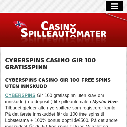
CASINO ONLINE
CASINO BONUS
NYE CASINO
FREE SPINS
CASINO NYHETER
CYBERSPINS CASINO GIR 100
GRATISSPINN
KONTAKT
CYBERSPINS CASINO GIR 100 FREE SPINS
UTEN INNSKUDD
CYBERSPINS
Gir 100 gratisspinn uten krav om
innskudd ( no deposit ) til spilleautomaten
Mystic Hive.
Tilbudet gjelder alle nye spillere som registrerer konto.
På det første innskuddet får du 100 free spins til
Lobsterama
+ 100% bonus opptil $/€500. På det andre
innskuddet får du 90 free spins til King Winalot og