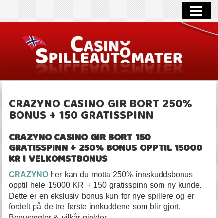
CASINO ONLINE
CASINO BONUS
NYE CASINO
FREE SPINS
CASINO NYHETER
CRAZYNO CASINO GIR BORT 250%
BONUS + 150 GRATISSPINN
KONTAKT
CRAZYNO CASINO GIR BORT 150
GRATISSPINN + 250% BONUS OPPTIL 15000
KR I VELKOMSTBONUS
CRAZYNO
her kan du motta 250% innskuddsbonus
opptil hele 15000 KR + 150 gratisspinn som ny kunde.
Dette er en ekslusiv bonus kun for nye spillere og er
fordelt på de tre første innkuddene som blir gjort.
Bonusregler & vilkår gjelder