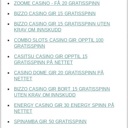
ZOOME CASINO - FÅ 20 GRATISSPINN
BIZZO CASINO GIR 15 GRATISSPINN
BIZZO CASINO GIR 15 GRATISSPINN UTEN
KRAV OM INNSKUDD
COMBO SLOTS CASINO GIR OPPTIL 100
GRATISSPINN
CASITSU CASINO GIR OPPTIL 15
GRATISSPINN PÅ NETTET
CASINO DOME GIR 20 GRATISSPINN PÅ
NETTET
BIZZO CASINO GIR BORT 15 GRATISSPINN
UTEN KRAV OM INNSKUDD
ENERGY CASINO GIR 30 ENERGY SPINN PÅ
NETTET
SPINAMBA GIR 50 GRATISSPINN