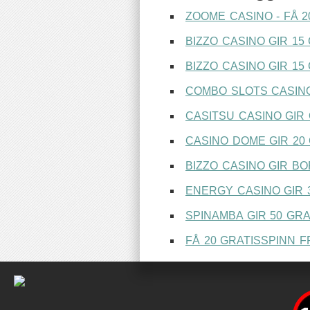
ZOOME CASINO - FÅ 2
BIZZO CASINO GIR 15
BIZZO CASINO GIR 1
COMBO SLOTS CASINO
CASITSU CASINO GIR 
CASINO DOME GIR 20
BIZZO CASINO GIR B
ENERGY CASINO GIR 
SPINAMBA GIR 50 GRA
FÅ 20 GRATISSPINN 