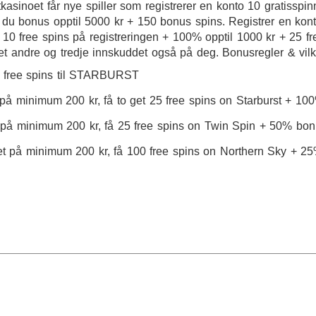
kasinoet får nye spiller som registrerer en konto 10 gratissp
 du bonus opptil 5000 kr + 150 bonus spins. Registrer en konto
10 free spins på registreringen + 100% opptil 1000 kr + 25 fr
et andre og tredje innskuddet også på deg. Bonusregler & vilkå
10 free spins til STARBURST
d på minimum 200 kr, få to get 25 free spins on Starburst + 10
 på minimum 200 kr, få 25 free spins on Twin Spin + 50% bon
et på minimum 200 kr, få 100 free spins on Northern Sky + 25