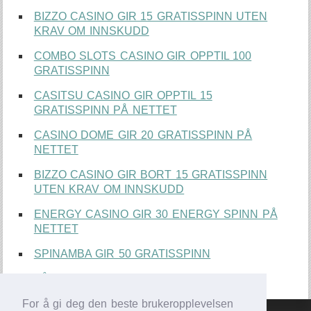
BIZZO CASINO GIR 15 GRATISSPINN UTEN
KRAV OM INNSKUDD
COMBO SLOTS CASINO GIR OPPTIL 100
GRATISSPINN
CASITSU CASINO GIR OPPTIL 15
GRATISSPINN PÅ NETTET
CASINO DOME GIR 20 GRATISSPINN PÅ
NETTET
BIZZO CASINO GIR BORT 15 GRATISSPINN
UTEN KRAV OM INNSKUDD
ENERGY CASINO GIR 30 ENERGY SPINN PÅ
NETTET
SPINAMBA GIR 50 GRATISSPINN
FÅ 20 GRATISSPINN FRA CASINO DOME
For å gi deg den beste brukeropplevelsen