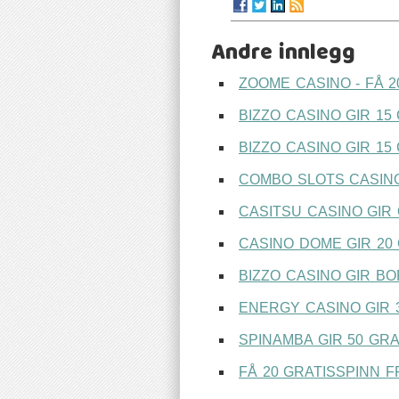
Andre innlegg
ZOOME CASINO - FÅ 2
BIZZO CASINO GIR 15
BIZZO CASINO GIR 1
COMBO SLOTS CASINO
CASITSU CASINO GIR 
CASINO DOME GIR 20
BIZZO CASINO GIR B
ENERGY CASINO GIR 
SPINAMBA GIR 50 GRA
FÅ 20 GRATISSPINN 