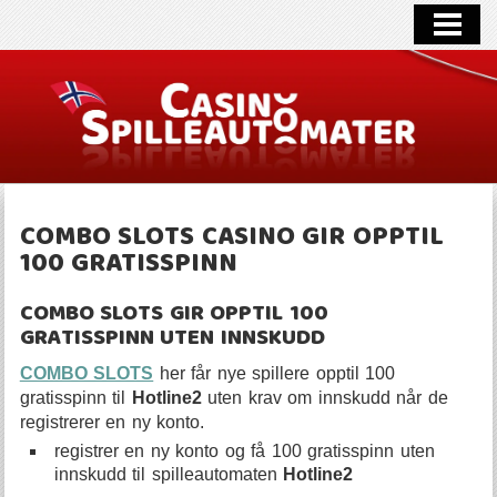
CASINO ONLINE
CASINO BONUS
NYE CASINO
FREE SPINS
CASINO NYHETER
COMBO SLOTS CASINO GIR OPPTIL
100 GRATISSPINN
KONTAKT
COMBO SLOTS GIR OPPTIL 100
GRATISSPINN UTEN INNSKUDD
COMBO SLOTS
her får nye spillere opptil 100
gratisspinn til
Hotline2
uten krav om innskudd når de
registrerer en ny konto.
registrer en ny konto og få 100 gratisspinn uten
innskudd til spilleautomaten
Hotline2