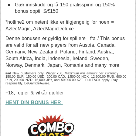
Gjør innskudd og få 150 gratisspinn og 150%
bonus opptil $/€150
*hotline2 om netent ikke er tilgjengelig for noen =
AztecMagic, AztecMagicDeluxe
Denne bonusen er gyldig for spillere i fra / This bonus
are valid for all new players from Austria, Canada,
Germany, New Zealand, Poland, Finland, Austria,
South Africa, India, Indonesia, Ireland, Sweden,
Norway, Denmark, Japan, Romania and many more
#ad
New customers only. Wager x50, Maximum win amount per currency
150.00 EUR, 150.00 USD, 200.00 CAD, 1,500.00 NOK, 12,500.00 RUB, 600.00
PLN, 200.00 NZD, 15,000 JPY, and 50,000.00 KZT. Full T&Cs apply. Play
responsibly. BeGambleAware.
+18, regler & vilkår gjelder
HENT DIN BONUS HER