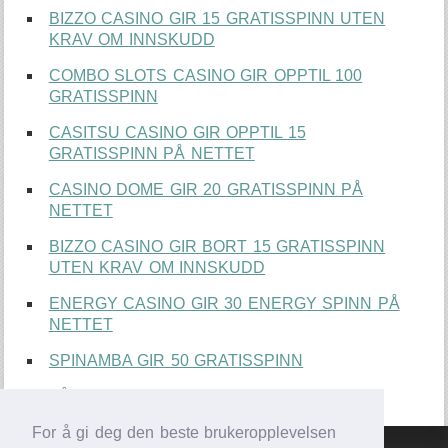
BIZZO CASINO GIR 15 GRATISSPINN UTEN
KRAV OM INNSKUDD
COMBO SLOTS CASINO GIR OPPTIL 100
GRATISSPINN
CASITSU CASINO GIR OPPTIL 15
GRATISSPINN PÅ NETTET
CASINO DOME GIR 20 GRATISSPINN PÅ
NETTET
BIZZO CASINO GIR BORT 15 GRATISSPINN
UTEN KRAV OM INNSKUDD
ENERGY CASINO GIR 30 ENERGY SPINN PÅ
NETTET
SPINAMBA GIR 50 GRATISSPINN
FÅ 20 GRATISSPINN FRA CASINO DOME
For å gi deg den beste brukeropplevelsen