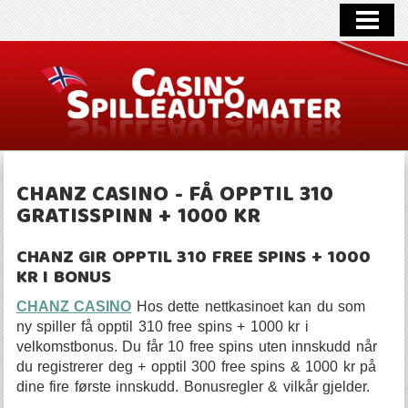
CASINO ONLINE
CASINO BONUS
NYE CASINO
FREE SPINS
CASINO NYHETER
CHANZ CASINO - FÅ OPPTIL 310
GRATISSPINN + 1000 KR
KONTAKT
CHANZ GIR OPPTIL 310 FREE SPINS + 1000
KR I BONUS
CHANZ CASINO
Hos dette nettkasinoet kan du som
ny spiller få opptil 310 free spins + 1000 kr i
velkomstbonus. Du får 10 free spins uten innskudd når
du registrerer deg + opptil 300 free spins & 1000 kr på
dine fire første innskudd. Bonusregler & vilkår gjelder.