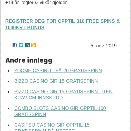
+18 år, regler & vilkår gjelder
REGISTRER DEG FOR OPPTIL 310 FREE SPINS &
1000KR I BONUS
5. nov. 2019
Andre innlegg
ZOOME CASINO - FÅ 20 GRATISSPINN
BIZZO CASINO GIR 15 GRATISSPINN
BIZZO CASINO GIR 15 GRATISSPINN UTEN
KRAV OM INNSKUDD
COMBO SLOTS CASINO GIR OPPTIL 100
GRATISSPINN
CASITSU CASINO GIR OPPTIL 15