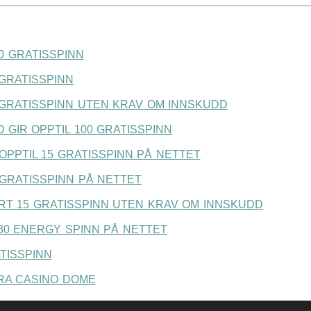
0 GRATISSPINN
 GRATISSPINN
5 GRATISSPINN UTEN KRAV OM INNSKUDD
 GIR OPPTIL 100 GRATISSPINN
OPPTIL 15 GRATISSPINN PÅ NETTET
 GRATISSPINN PÅ NETTET
ORT 15 GRATISSPINN UTEN KRAV OM INNSKUDD
30 ENERGY SPINN PÅ NETTET
TISSPINN
FRA CASINO DOME