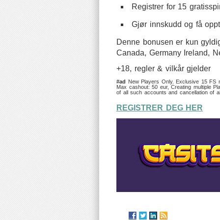
Registrer for 15 gratiss
Gjør innskudd og få oppt
Denne bonusen er kun gyldig f
Canada, Germany Ireland, 
+18, regler & vilkår gjelder
#ad
New Players Only. Exclusive 15 FS no 
Max cashout: 50 eur, Creating multiple Pl
of all such accounts and cancellation of 
REGISTRER DEG HER