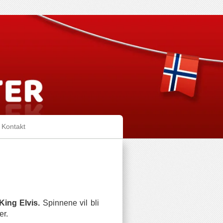
Kontakt
King Elvis.
Spinnene vil bli
er.