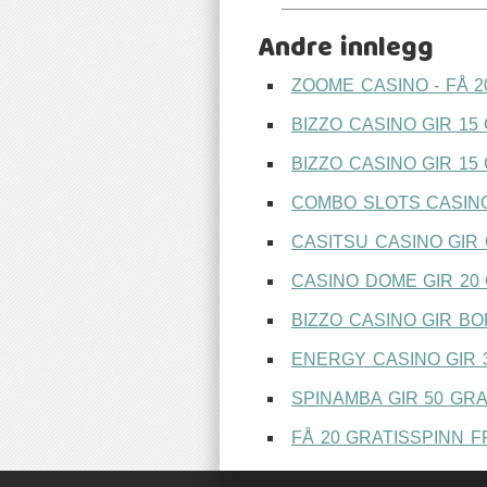
Andre innlegg
ZOOME CASINO - FÅ 2
BIZZO CASINO GIR 15
BIZZO CASINO GIR 1
COMBO SLOTS CASINO
CASITSU CASINO GIR 
CASINO DOME GIR 20
BIZZO CASINO GIR B
ENERGY CASINO GIR 
SPINAMBA GIR 50 GRA
FÅ 20 GRATISSPINN 