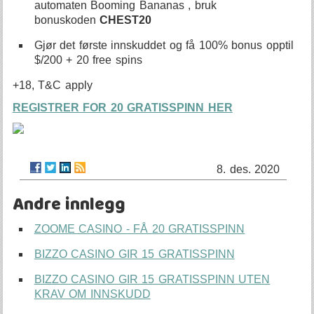
automaten Booming Bananas , bruk
bonuskoden
CHEST20
Gjør det første innskuddet og få 100% bonus opptil
$/200 + 20 free spins
+18, T&C apply
REGISTRER FOR 20 GRATISSPINN HER
8. des. 2020
Andre innlegg
ZOOME CASINO - FÅ 20 GRATISSPINN
BIZZO CASINO GIR 15 GRATISSPINN
BIZZO CASINO GIR 15 GRATISSPINN UTEN
KRAV OM INNSKUDD