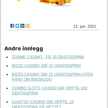
12. jan. 2021
Andre innlegg
ZOOME CASINO - FÅ 20 GRATISSPINN
BIZZO CASINO GIR 15 GRATISSPINN
BIZZO CASINO GIR 15 GRATISSPINN UTEN
KRAV OM INNSKUDD
COMBO SLOTS CASINO GIR OPPTIL 100
GRATISSPINN
CASITSU CASINO GIR OPPTIL 15
GRATISSPINN PÅ NETTET