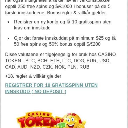
har også muligheten å ta del av en velkomstpakke
opptil 250 free spins og $/€1000 i bonuser på de 5
første innskuddene. Bonusregler & villkår gjelder.
Registrer en ny konto og få 10 gratisspinn uten
krav om innskudd
Gjør det første innskuddet på minimum $25 og få
50 free spins og 50% bonus opptil $/€200
Disse valutaene er tilgejengelig for bruk hos CASINO
TOKEN :
BTC, BCH, ETH, LTC, DOG, EUR, USD,
CAD, AUD, NZD, CZK, NOK, PLN, RUB
+18, regler & villkår gjelder
REGISTRER FOR 10 GRATISSPINN UTEN
INNSKUDD ( NO DEPOSIT )