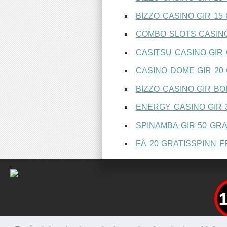
BIZZO CASINO GIR 1
COMBO SLOTS CASINO
CASITSU CASINO GIR 
CASINO DOME GIR 20
BIZZO CASINO GIR B
ENERGY CASINO GIR 
SPINAMBA GIR 50 GRA
FÅ 20 GRATISSPINN 
© 2021 Casino-spilleautomater.net. Alle rettigheter r