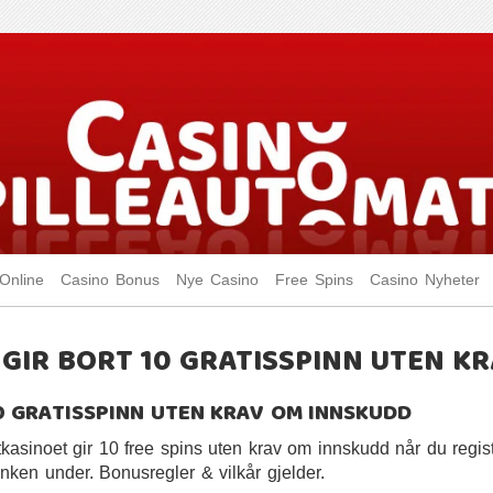
Online
Casino Bonus
Nye Casino
Free Spins
Casino Nyheter
 GIR BORT 10 GRATISSPINN UTEN K
10 GRATISSPINN UTEN KRAV OM INNSKUDD
tkasinoet gir 10 free spins uten krav om innskudd når du regi
linken under. Bonusregler & vilkår gjelder.