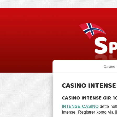
Casino 
CASINO INTENSE
CASINO INTENSE GIR 
INTENSE CASINO
dette net
Intense. Registrer konto via 