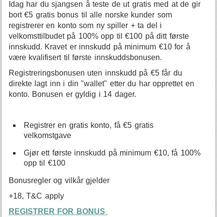
Idag har du sjangsen å teste de ut gratis med at de gir
bort €5 gratis bonus til alle norske kunder som
registrerer en konto som ny spiller + ta del i
velkomsttilbudet på 100% opp til €100 på ditt første
innskudd. Kravet er innskudd på minimum €10 for å
være kvalifisert til første innskuddsbonusen.
Registreringsbonusen uten innskudd på €5 får du
direkte lagt inn i din "wallet" etter du har opprettet en
konto. Bonusen er gyldig i 14 dager.
Registrer en gratis konto, få €5 gratis
velkomstgave
Gjør ett første innskudd på minimum €10, få 100%
opp til €100
Bonusregler og vilkår gjelder
+18, T&C apply
REGISTRER FOR BONUS