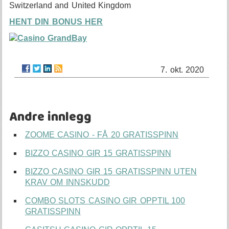
Switzerland and United Kingdom
HENT DIN BONUS HER
7. okt. 2020
Andre innlegg
ZOOME CASINO - FÅ 20 GRATISSPINN
BIZZO CASINO GIR 15 GRATISSPINN
BIZZO CASINO GIR 15 GRATISSPINN UTEN
KRAV OM INNSKUDD
COMBO SLOTS CASINO GIR OPPTIL 100
GRATISSPINN