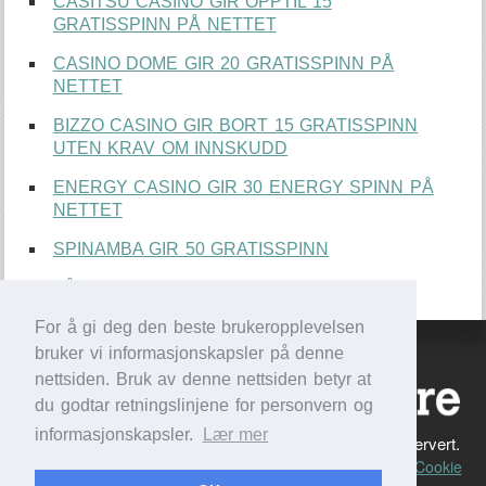
CASITSU CASINO GIR OPPTIL 15
GRATISSPINN PÅ NETTET
CASINO DOME GIR 20 GRATISSPINN PÅ
NETTET
BIZZO CASINO GIR BORT 15 GRATISSPINN
UTEN KRAV OM INNSKUDD
ENERGY CASINO GIR 30 ENERGY SPINN PÅ
NETTET
SPINAMBA GIR 50 GRATISSPINN
FÅ 20 GRATISSPINN FRA CASINO DOME
For å gi deg den beste brukeropplevelsen
bruker vi informasjonskapsler på denne
nettsiden. Bruk av denne nettsiden betyr at
du godtar retningslinjene for personvern og
informasjonskapsler.
Lær mer
© 2021 Casino-spilleautomater.net. Alle rettigheter reservert.
18+. Bare ny kunder, Spill ansvarlig
Hjelpelinjen.no.
. |
Cookie