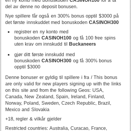
en ny konto med bonuskoden
CASINOH100
for å ta
del av denne no deposit bonusen.
Nye spillere får også en 300% bonus opptil $3000 på
det første innskuddet med bonuskoden
CASINOH300
registrer en ny konto med
bonuskoden
CASINOH100
og få 100 free spins
uten krav om innskudd til
Buckaneers
gjør ditt første innskudd med
bonuskoden
CASINOH300
og få 300% bonus
opptil $3000
Denne bonuser er gyldig til spillere i fra / This bonus
are only valid for new players signing up with the links
on this site and from the following Geos: USA,
Canada, New Zealand, Spain, Ireland, Finland,
Norway, Poland, Sweden, Czech Republic, Brazil,
Mexico and Slovakia
+18, regler & vilkår gjelder
Restricted countries: Australia, Curacao, France,