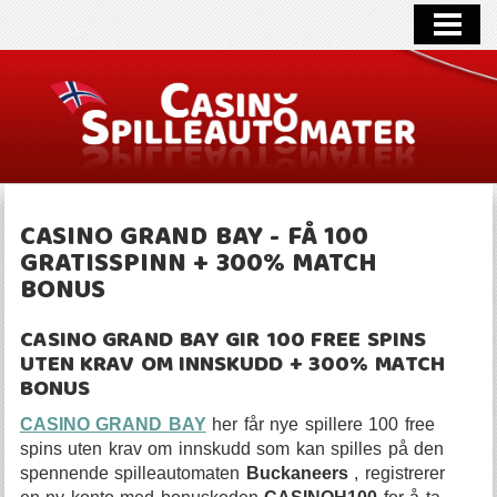
CASINO ONLINE
CASINO BONUS
NYE CASINO
FREE SPINS
CASINO NYHETER
CASINO GRAND BAY - FÅ 100
GRATISSPINN + 300% MATCH
KONTAKT
BONUS
CASINO GRAND BAY GIR 100 FREE SPINS
UTEN KRAV OM INNSKUDD + 300% MATCH
BONUS
CASINO GRAND BAY
her får nye spillere 100 free
spins uten krav om innskudd som kan spilles på den
spennende spilleautomaten
Buckaneers
, registrerer