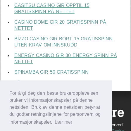
CASITSU CASINO GIR OPPTIL 15
GRATISSPINN PÅ NETTET
CASINO DOME GIR 20 GRATISSPINN PÅ
NETTET
BIZZO CASINO GIR BORT 15 GRATISSPINN
UTEN KRAV OM INNSKUDD
ENERGY CASINO GIR 30 ENERGY SPINN PÅ
NETTET
SPINAMBA GIR 50 GRATISSPINN
FÅ 20 GRATISSPINN FRA CASINO DOME
For å gi deg den beste brukeropplevelsen
bruker vi informasjonskapsler på denne
nettsiden. Bruk av denne nettsiden betyr at
du godtar retningslinjene for personvern og
informasjonskapsler.
Lær mer
© 2021 Casino-spilleautomater.net. Alle rettigheter reservert.
18+. Bare ny kunder, Spill ansvarlig
Hjelpelinjen.no.
. |
Cookie