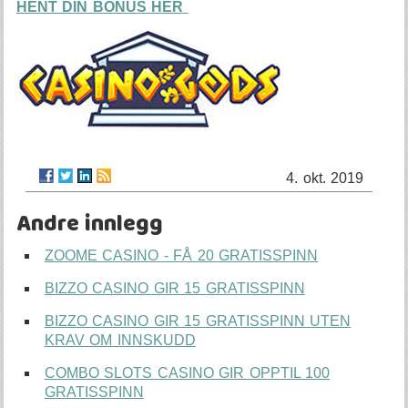
HENT DIN BONUS HER
4. okt. 2019
Andre innlegg
ZOOME CASINO - FÅ 20 GRATISSPINN
BIZZO CASINO GIR 15 GRATISSPINN
BIZZO CASINO GIR 15 GRATISSPINN UTEN
KRAV OM INNSKUDD
COMBO SLOTS CASINO GIR OPPTIL 100
GRATISSPINN