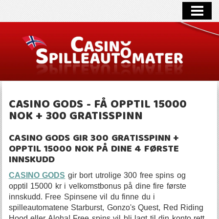
CASINO ONLINE
CASINO BONUS
NYE CASINO
FREE SPINS
CASINO NYHETER
CASINO GODS - FÅ OPPTIL 15000
NOK + 300 GRATISSPINN
KONTAKT
CASINO GODS GIR 300 GRATISSPINN +
OPPTIL 15000 NOK PÅ DINE 4 FØRSTE
INNSKUDD
CASINO GODS
gir bort utrolige 300 free spins og
opptil 15000 kr i velkomstbonus på dine fire første
innskudd. Free Spinsene vil du finne du i
spilleautomatene Starburst, Gonzo's Quest, Red Riding
Hood eller Aloha! Free spins vil bli lagt til din konto rett