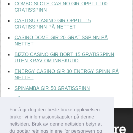
COMBO SLOTS CASINO GIR OPPTIL 100
GRATISSPINN
CASITSU CASINO GIR OPPTIL 15
GRATISSPINN PÅ NETTET
CASINO DOME GIR 20 GRATISSPINN PÅ
NETTET
BIZZO CASINO GIR BORT 15 GRATISSPINN
UTEN KRAV OM INNSKUDD
ENERGY CASINO GIR 30 ENERGY SPINN PÅ
NETTET
SPINAMBA GIR 50 GRATISSPINN
FÅ 20 GRATISSPINN FRA CASINO DOME
For å gi deg den beste brukeropplevelsen
bruker vi informasjonskapsler på denne
nettsiden. Bruk av denne nettsiden betyr at
du godtar retningslinjene for personvern og