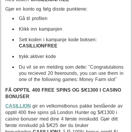
Gjør en konto og følg disste punktene:
Gå til profilen
Klikk inn kampanjen
Sett koden i kampanje kode boksen:
CASILLIONFREE
trykk aktiver kode
Du vil se en melding som dette: "Congratulations
you recieved 20 freerounds, you can use them in
one of the following games: Money Farm slot"
FÅ OPPTIL 400 FREE SPINS OG $/€1300 I CASINO
BONUSER
CASILLION
gir en velkomstbonus pakke bestående av
opptil 400 free spins på London Hunter og $/€1300 i
casino bonuser med dine 4 første innskudd. Gjør ditt
første innskudd på $/€25 der du bruker
bonuskoden
CASILLION1
å få 100% bonus opptil $/