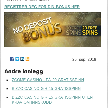
REGISTRER DEG FOR DIN BONUS HER
25. sep. 2019
Andre innlegg
ZOOME CASINO - FÅ 20 GRATISSPINN
BIZZO CASINO GIR 15 GRATISSPINN
BIZZO CASINO GIR 15 GRATISSPINN UTEN
KRAV OM INNSKUDD