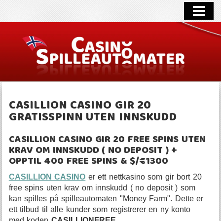
CASINO ONLINE
CASINO BONUS
NYE CASINO
FREE SPINS
CASINO NYHETER
CASILLION CASINO GIR 20
GRATISSPINN UTEN INNSKUDD
KONTAKT
CASILLION CASINO GIR 20 FREE SPINS UTEN
KRAV OM INNSKUDD ( NO DEPOSIT ) +
OPPTIL 400 FREE SPINS & $/€1300
CASILLION CASINO
er ett nettkasino som gir bort 20
free spins uten krav om innskudd ( no deposit ) som
kan spilles på spilleautomaten "Money Farm". Dette er
ett tilbud til alle kunder som registrerer en ny konto
med koden
CASILLIONFREE