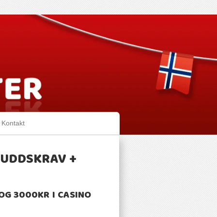
Kontakt
KUDDSKRAV +
OG 3000KR I CASINO