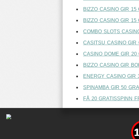
BIZZO CASINO GIR 15
BIZZO CASINO GIR 1
COMBO SLOTS CASINO
CASITSU CASINO GIR 
CASINO DOME GIR 20
BIZZO CASINO GIR B
ENERGY CASINO GIR 
SPINAMBA GIR 50 GRA
FÅ 20 GRATISSPINN 