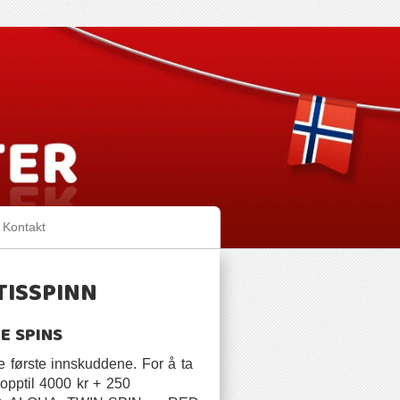
Kontakt
TISSPINN
EE SPINS
e første innskuddene. For å ta
opptil 4000 kr + 250