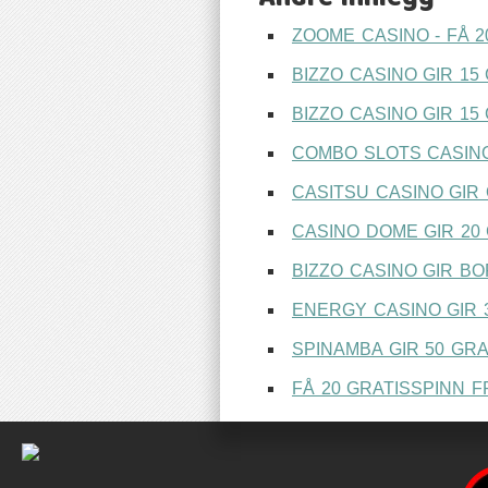
ZOOME CASINO - FÅ 2
BIZZO CASINO GIR 15
BIZZO CASINO GIR 1
COMBO SLOTS CASINO
CASITSU CASINO GIR 
CASINO DOME GIR 20
BIZZO CASINO GIR B
ENERGY CASINO GIR 
SPINAMBA GIR 50 GRA
FÅ 20 GRATISSPINN 