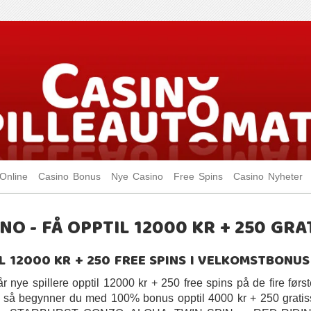
Online
Casino Bonus
Nye Casino
Free Spins
Casino Nyheter
NO - FÅ OPPTIL 12000 KR + 250 GRA
L 12000 KR + 250 FREE SPINS I VELKOMSTBONUS
r nye spillere opptil 12000 kr + 250 free spins på de fire først
så begynner du med 100% bonus opptil 4000 kr + 250 gratis