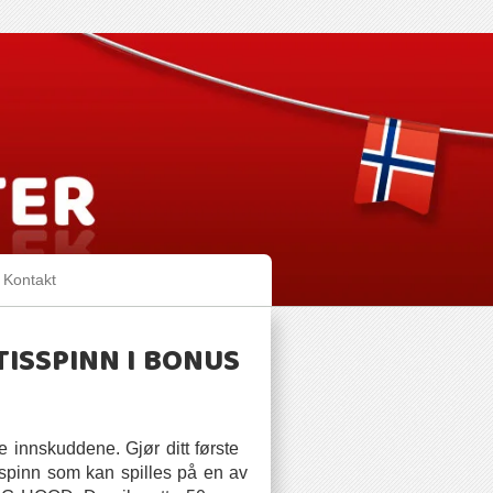
Kontakt
TISSPINN I BONUS
e innskuddene. Gjør ditt første
spinn som kan spilles på en av