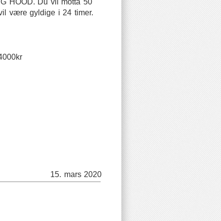
 HOOD. Du vil motta 50
il være gyldige i 24 timer.
4000kr
15. mars 2020