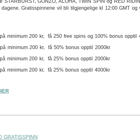
tene STARBURST, GONZO, ALOHA, TWIN SPIN og RED RIDING
 dagene. Gratisspinnene vil bli tilgjengelige kl 12:00 GMT og v
d på minimum 200 kr, få 250 free spins og 100% bonus opptil 
d på minimum 200 kr, få 50% bonus opptil 2000kr
d på minimum 200 kr, få 25% bonus opptil 2000kr
d på minimum 200 kr, få 25% bonus opptil 4000kr
HER
0 GRATISSPINN