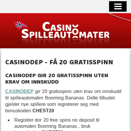
CASINO ONLINE
CASINO BONUS
NYE CASINO
FREE SPINS
CASINO NYHETER
CASINODEP - FÅ 20 GRATISSPINN
KONTAKT
CASINODEP GIR 20 GRATISSPINN UTEN
KRAV OM INNSKUDD
CASINODEP
gir 20 gratisspinn uten krav om innskudd
til spilleautomaten Booming Bananas. Dette tilbudet
gjelder nye spillere som registrerer seg med
bonuskoden
CHEST20
Registrer dor 20 free spins no deposit til
automaten Booming Bananas , bruk