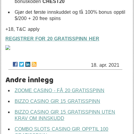
bonuskoden
CHEST20
Gjør det første innskuddet og få 100% bonus opptil
$/200 + 20 free spins
+18, T&C apply
REGISTRER FOR 20 GRATISSPINN HER
18. apr. 2021
Andre innlegg
ZOOME CASINO - FÅ 20 GRATISSPINN
BIZZO CASINO GIR 15 GRATISSPINN
BIZZO CASINO GIR 15 GRATISSPINN UTEN
KRAV OM INNSKUDD
COMBO SLOTS CASINO GIR OPPTIL 100