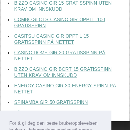
BIZZO CASINO GIR 15 GRATISSPINN UTEN
KRAV OM INNSKUDD
COMBO SLOTS CASINO GIR OPPTIL 100
GRATISSPINN
CASITSU CASINO GIR OPPTIL 15
GRATISSPINN PÅ NETTET
CASINO DOME GIR 20 GRATISSPINN PÅ
NETTET
BIZZO CASINO GIR BORT 15 GRATISSPINN
UTEN KRAV OM INNSKUDD
ENERGY CASINO GIR 30 ENERGY SPINN PÅ
NETTET
SPINAMBA GIR 50 GRATISSPINN
FÅ 20 GRATISSPINN FRA CASINO DOME
For å gi deg den beste brukeropplevelsen