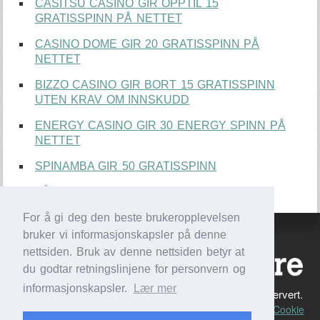
CASITSU CASINO GIR OPPTIL 15
GRATISSPINN PÅ NETTET
CASINO DOME GIR 20 GRATISSPINN PÅ
NETTET
BIZZO CASINO GIR BORT 15 GRATISSPINN
UTEN KRAV OM INNSKUDD
ENERGY CASINO GIR 30 ENERGY SPINN PÅ
NETTET
SPINAMBA GIR 50 GRATISSPINN
FÅ 20 GRATISSPINN FRA CASINO DOME
For å gi deg den beste brukeropplevelsen
bruker vi informasjonskapsler på denne
nettsiden. Bruk av denne nettsiden betyr at
du godtar retningslinjene for personvern og
informasjonskapsler.
Lær mer
© 2021 Casino-spilleautomater.net. Alle rettigheter reservert.
18+. Bare ny kunder, Spill ansvarlig
Hjelpelinjen.no.
. |
Cookie