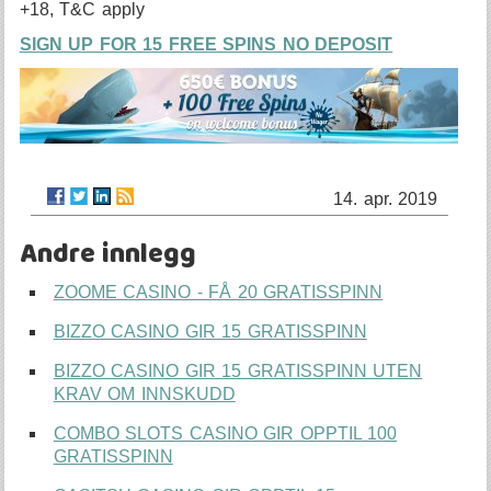
+18, T&C apply
SIGN UP FOR 15 FREE SPINS NO DEPOSIT
14. apr. 2019
Andre innlegg
ZOOME CASINO - FÅ 20 GRATISSPINN
BIZZO CASINO GIR 15 GRATISSPINN
BIZZO CASINO GIR 15 GRATISSPINN UTEN
KRAV OM INNSKUDD
COMBO SLOTS CASINO GIR OPPTIL 100
GRATISSPINN