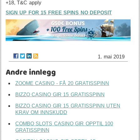
+18, T&C apply
SIGN UP FOR 15 FREE SPINS NO DEPOSIT
1. mai 2019
Andre innlegg
ZOOME CASINO - FÅ 20 GRATISSPINN
BIZZO CASINO GIR 15 GRATISSPINN
BIZZO CASINO GIR 15 GRATISSPINN UTEN
KRAV OM INNSKUDD
COMBO SLOTS CASINO GIR OPPTIL 100
GRATISSPINN