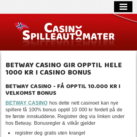
CASINO ONLINE
CASINO BONUS
NYE CASINO
FREE SPINS
CASINO NYHETER
BETWAY CASINO GIR OPPTIL HELE
1000 KR I CASINO BONUS
KONTAKT
BETWAY CASINO - FÅ OPPTIL 10.000 KR I
VELKOMST BONUS
BETWAY CASINO
hos dette nett casinoet kan nye
spillere få 100% bonus opptil 10 000 kr fordelt på de
tre første innskuddene. Registrer deg via linken under
hos Betway. Bonusregler & vilkår gjelder
registrer deg gratis uten krangel