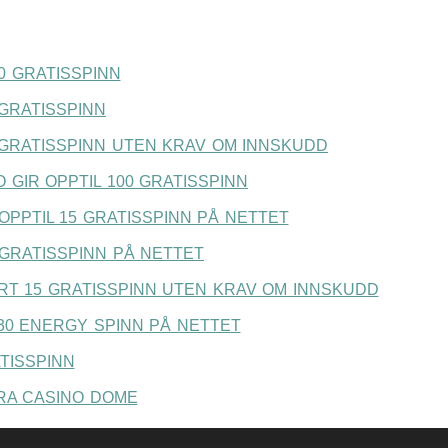
0 GRATISSPINN
 GRATISSPINN
5 GRATISSPINN UTEN KRAV OM INNSKUDD
 GIR OPPTIL 100 GRATISSPINN
OPPTIL 15 GRATISSPINN PÅ NETTET
 GRATISSPINN PÅ NETTET
ORT 15 GRATISSPINN UTEN KRAV OM INNSKUDD
30 ENERGY SPINN PÅ NETTET
TISSPINN
FRA CASINO DOME