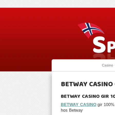
Casino 
BETWAY CASINO 
BETWAY CASINO GIR 1
BETWAY CASINO
gir 100% 
hos Betway