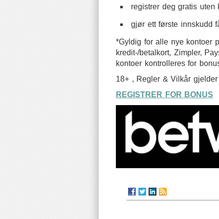
registrer deg gratis uten
gjør ett første innskudd
*Gyldig for alle nye kontoer
kredit-/betalkort, Zimpler, Pa
kontoer kontrolleres for bonu
18+ , Regler & Vilkår gjelder
REGISTRER FOR BONUS