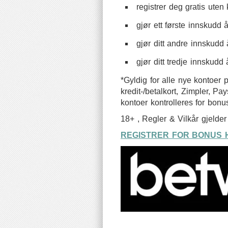
registrer deg gratis uten
gjør ett første innskudd
gjør ditt andre innskudd
gjør ditt tredje innskudd
*Gyldig for alle nye kontoer
kredit-/betalkort, Zimpler, Pa
kontoer kontrolleres for bonu
18+ , Regler & Vilkår gjelder
REGISTRER FOR BONUS 