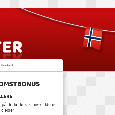
Kontakt
LKOMSTBONUS
LLERE
s på de tre første innskuddene.
 gjelder