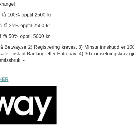
 krangel
 å få 100% opptil 2500 kr
 å få 25% opptil 2500 kr
 å få 50% opptil 5000 kr
 på Betway.se 2) Registrering kreves. 3) Minste innskudd er 1
ysafe, Instant Banking eller Entropay. 4) 30x omsetningskrav gje
smissbruk.
-
HER