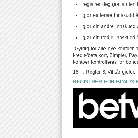
registrer deg gratis uten
gjør ett første innskudd
gjør ditt andre innskudd
gjør ditt tredje innskudd
*Gyldig for alle nye kontoer
kredit-/betalkort, Zimpler, Pa
kontoer kontrolleres for bonu
18+ , Regler & Vilkår gjelder
REGISTRER FOR BONUS 