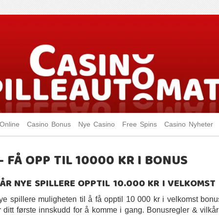
Online
Casino Bonus
Nye Casino
Free Spins
Casino Nyheter
 FÅ OPP TIL 10000 KR I BONUS
ÅR NYE SPILLERE OPPTIL 10.000 KR I VELKOMS
ye spillere muligheten til å få opptil 10 000 kr i velkomst bon
 ditt første innskudd for å komme i gang. Bonusregler & vilkår