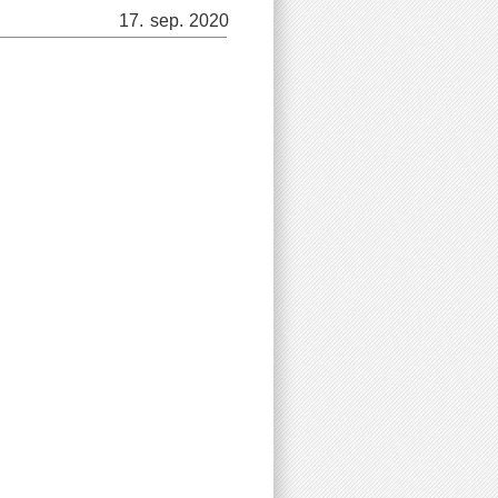
17. sep. 2020