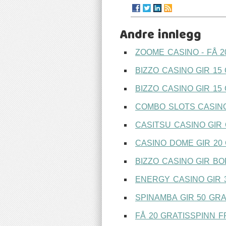
Andre innlegg
ZOOME CASINO - FÅ 2
BIZZO CASINO GIR 15
BIZZO CASINO GIR 1
COMBO SLOTS CASINO
CASITSU CASINO GIR 
CASINO DOME GIR 20
BIZZO CASINO GIR B
ENERGY CASINO GIR 
SPINAMBA GIR 50 GRA
FÅ 20 GRATISSPINN 