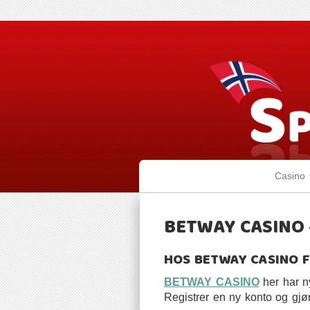
Casino 
BETWAY CASINO -
HOS BETWAY CASINO F
BETWAY CASINO
her har n
Registrer en ny konto og gjør