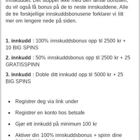
innskuddet. Det stopper ikke med den første bonusen,
du vil også få bonus på de to neste innskuddene. Alle
de tre forskjellige innskuddsbonusene forklarer vi litt
mer om lengere nede på siden.
1. innkudd
: 100% innskuddsbonus opp til 2500 kr +
10 BIG SPINS
2. innkudd
: 50% innskuddsbonus opp til 2500 kr + 25
GRATISSPINN
3. innkudd
: Doble ditt innkudd opp til 5000 kr + 25
BIG SPINS
Registrer deg via link under
Registrer en konto hos betsafe
Gjør ett innkudd på minimum 100 kr
Aktiver din 100% innskuddsbonus + spinn dine