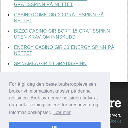
GRATISSPINN PÅ NETTET
CASINO DOME GIR 20 GRATISSPINN PÅ
NETTET
BIZZO CASINO GIR BORT 15 GRATISSPINN
UTEN KRAV OM INNSKUDD
ENERGY CASINO GIR 30 ENERGY SPINN PÅ
NETTET
SPINAMBA GIR 50 GRATISSPINN
FÅ 20 GRATISSPINN FRA CASINO DOME
For å gi deg den beste brukeropplevelsen
bruker vi informasjonskapsler på denne
nettsiden. Bruk av denne nettsiden betyr at
du godtar retningslinjene for personvern og
informasjonskapsler.
Lær mer
© 2021 Casino-spilleautomater.net. Alle rettigheter reservert.
18+. Bare ny kunder, Spill ansvarlig
Hjelpelinjen.no.
. |
Cookie
& Privacy Policy
|
Terms & Conditions
|
Contact us
OK