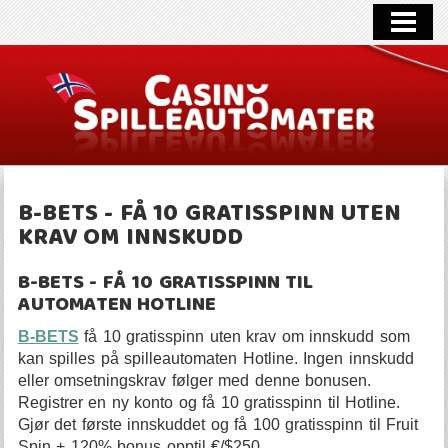
CASINO ONLINE
CASINO BONUS
NYE CASINO
FREE SPINS
CASINO NYHETER
B-BETS - FÅ 10 GRATISSPINN UTEN
KRAV OM INNSKUDD
KONTAKT
B-BETS - FÅ 10 GRATISSPINN TIL
AUTOMATEN HOTLINE
B-BETS
få 10 gratisspinn uten krav om innskudd som
kan spilles på spilleautomaten Hotline. Ingen innskudd
eller omsetningskrav følger med denne bonusen.
Registrer en ny konto og få 10 gratisspinn til Hotline.
Gjør det første innskuddet og få 100 gratisspinn til Fruit
Spin + 120% bonus opptil €/$250